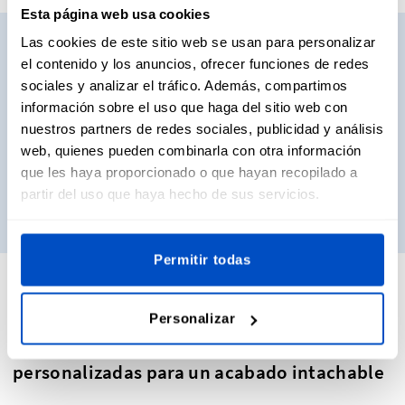
Esta página web usa cookies
¿Quieres solicitar muestras?
Las cookies de este sitio web se usan para personalizar
el contenido y los anuncios, ofrecer funciones de redes
sociales y analizar el tráfico. Además, compartimos
¿Quieres ver y tocar físicamente las etiquetas antes de
información sobre el uso que haga del sitio web con
decidir qué etiquetas comprar? No te preocupes. ¡Pide tus
nuestros partners de redes sociales, publicidad y análisis
lotes de etiquetas de muestra y te las enviamos
web, quienes pueden combinarla con otra información
directamente!
que les haya proporcionado o que hayan recopilado a
partir del uso que haya hecho de sus servicios.
Solicitar muestras
Permitir todas
Personalizar
Cose tus etiquetas de algodón para ropa
personalizadas para un acabado intachable