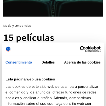
Moda y tendencias
15 películas
imprescindibles
relacionadas con el
Consentimiento
Detalles
Acerca de las cookies
mundo de la moda
Esta página web usa cookies
Las cookies de este sitio web se usan para personalizar
¿Buscas una película de una diseñador ficticio,
el contenido y los anuncios, ofrecer funciones de redes
sociales y analizar el tráfico. Además, compartimos
una modelo o vestimenta innovadora? Hemos
información sobre el uso que haga del sitio web con