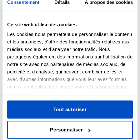
Consentement
Détails
À propos des cookies
Ce site web utilise des cookies.
Les cookies nous permettent de personnaliser le contenu
et les annonces, d'offrir des fonctionnalités relatives aux
médias sociaux et d'analyser notre trafic. Nous
partageons également des informations sur l'utilisation de
notre site avec nos partenaires de médias sociaux, de
publicité et d'analyse, qui peuvent combiner celles-ci
Commandez vos patchs Velcro
avec d'autres informations que vous leur avez fournies
personnalisés dès aujourd'hui !
ou qu'ils ont collectées lors de votre utilisation de leurs
services.
Tout autoriser
Prêt à créer votre propre patch Velcro personnalisé ?
Commencez dès aujourd'hui à créer des patchs qui vous
Personnaliser
ressemblent. Que vous ayez besoin de patchs pour un
uniforme, un sac à dos ou une veste, on a ce qu'il vous faut.