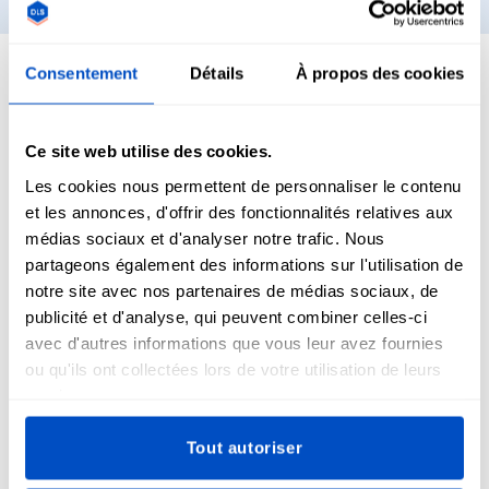
Consentement
Détails
À propos des cookies
Patchs thermocollants pour sweatshirts,
sweats à capuche et plus encore !
Ce site web utilise des cookies.
Les cookies nous permettent de personnaliser le contenu
et les annonces, d'offrir des fonctionnalités relatives aux
Les patchs thermocollants personnalisés sont un excellent
médias sociaux et d'analyser notre trafic. Nous
moyen de mettre en valeur l'image de marque de vos
partageons également des informations sur l'utilisation de
produits, en particulier lorsqu'ils sont apposés au dos de
notre site avec nos partenaires de médias sociaux, de
sweats à capuche, de
chemises
, de pantalons et de divers
publicité et d'analyse, qui peuvent combiner celles-ci
articles vestimentaires. Ces patchs constituent une toile
avec d'autres informations que vous leur avez fournies
polyvalente sur laquelle vous pouvez exprimer l'identité de
ou qu'ils ont collectées lors de votre utilisation de leurs
votre marque, mettre en valeur votre logo, vos designs
services.
distinctifs ou votre nom de marque.
Tout autoriser
Ce qui distingue les patchs thermocollants, c'est le niveau
de personnalisation qu'ils offrent, associé à leur facilité