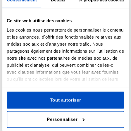
Foire aux questions sur les
Ce site web utilise des cookies.
écussons de moral
Les cookies nous permettent de personnaliser le contenu
et les annonces, d'offrir des fonctionnalités relatives aux
médias sociaux et d'analyser notre trafic. Nous
partageons également des informations sur l'utilisation de
Pouvez-vous créer des patchs personnalisés
notre site avec nos partenaires de médias sociaux, de
à partir de mon design ?
publicité et d'analyse, qui peuvent combiner celles-ci
avec d'autres informations que vous leur avez fournies
Nous pouvons transformer n'importe quel motif en patch,
ou qu'ils ont collectées lors de votre utilisation de leurs
mais le résultat dépend du matériau choisi pour votre motif.
services.
Tous les matériaux ne permettent pas d'obtenir les détails
et les couleurs que vous souhaitez pour votre motif,
Tout autoriser
contrairement à d'autres. Si vous ne savez pas quel
matériau choisir, n'hésitez pas à nous demander conseil !
Personnaliser
Comment créer mon propre patch