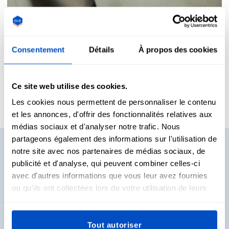
Consentement
Détails
À propos des cookies
Nos avis
Ce site web utilise des cookies.
Les cookies nous permettent de personnaliser le contenu
et les annonces, d'offrir des fonctionnalités relatives aux
médias sociaux et d'analyser notre trafic. Nous
partageons également des informations sur l'utilisation de
Vous voulez voir des
notre site avec nos partenaires de médias sociaux, de
publicité et d'analyse, qui peuvent combiner celles-ci
échantillons ?
avec d'autres informations que vous leur avez fournies
ou qu'ils ont collectées lors de votre utilisation de leurs
Vous voulez voir et toucher de vraies étiquettes avant de
services.
décider ce que vous allez acheter ? Pas de problème.
Recevez des packs d'échantillons directement chez vous !
Tout autoriser