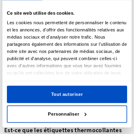
polyester sur des métiers à tisser Jacquard pour leur
donner ce magnifique aspect tissé et ce toucher qui donne
Ce site web utilise des cookies.
à votre travail un aspect professionnel. Nos
étiquettes pour
Les cookies nous permettent de personnaliser le contenu
vêtements s'appliquent
proprement et facilement, et leur fil
et les annonces, d'offrir des fonctionnalités relatives aux
en polyester fait qu'elles durent pour des milliers de
médias sociaux et d'analyser notre trafic. Nous
lavages et gardent un toucher très doux et une couleur vive.
partageons également des informations sur l'utilisation de
Qu'il s'agisse de la création d'une étiquette en tissu
notre site avec nos partenaires de médias sociaux, de
thermocollante que vous avez conçue, d'une
étiquette de
lavage
pour vous assurer de l'entretien de votre création,
publicité et d'analyse, qui peuvent combiner celles-ci
d'une étiquette "Made in" pour mettre en valeur votre pays
avec d'autres informations que vous leur avez fournies
natal, ou d'une
étiquette de taille
pour montrer à vos clients
ou qu'ils ont collectées lors de votre utilisation de leurs
que la taille de l'article correspond à ce qu'il recherche, nos
services.
étiquettes thermocollantes pour vêtements vont passer
l'épreuve du temps.
Tout autoriser
Personnaliser
Est-ce que les étiquettes thermocollantes