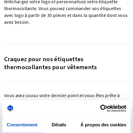
téléchargez votre logo et personnalisez votre étiquette
thermocollante. Vous pouvez commander vos étiquettes
avec logo à partir de 30 pièces et dans la quantité dont vous
avez besoin.
Craquez pour nos étiquettes
thermocollantes pour vêtements
Vous avez cousu votre dernier point et vous êtes prête à
finaliser votre projet ? Les étiquettes thermocollantes
personnalisées pour vêtements sont formidables et
demandent peu d'effort pour ajouter une dernière touche à
votre projet. Elles sont créées pour durer, fabriquées
Consentement
Détails
À propos des cookies
conformément aux normes industrielles avec du fil 100 %