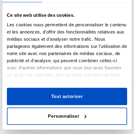
Nos patchs sportifs personnalisés sont conçus pour résister
Ce site web utilise des cookies.
à l'usure, aux lavages fréquents et aux conditions
Les cookies nous permettent de personnaliser le contenu
extérieures. Les patchs sportifs brodés sont réputés pour
et les annonces, d'offrir des fonctionnalités relatives aux
leur durabilité, tandis que les
patchs imprimés
utilisent des
médias sociaux et d'analyser notre trafic. Nous
encres résistantes à la décoloration pour conserver des
partageons également des informations sur l'utilisation de
couleurs vives. Que vous soyez sur le terrain, à la salle de
notre site avec nos partenaires de médias sociaux, de
sport ou dans les tribunes, vos patchs resteront
publicité et d'analyse, qui peuvent combiner celles-ci
impeccables.
avec d'autres informations que vous leur avez fournies
ou qu'ils ont collectées lors de votre utilisation de leurs
services.
Tout autoriser
Préparez-vous pour le match avec des
patchs sportifs personnalisés !
Personnaliser