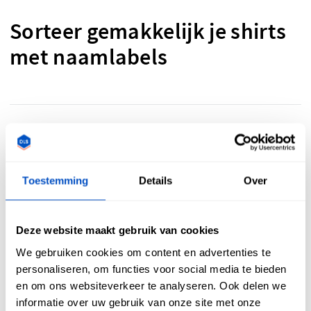
Sorteer gemakkelijk je shirts
met naamlabels
Wil je wat orde in de chaos scheppen en ben je op zoek naar
eigen naamlabels voor je creaties? Wij hebben de
oplossing. Personaliseer je shirts eenvoudig en mooi met
Toestemming
Details
Over
gepersonaliseerde naamlabels. Ze helpen je om je wasgoed
te sorteren, je kast georganiseerd te houden en om
iedereen het juiste kledingstuk te laten dragen.
Deze website maakt gebruik van cookies
We gebruiken cookies om content en advertenties te
personaliseren, om functies voor social media te bieden
en om ons websiteverkeer te analyseren. Ook delen we
Voeg de perfecte finishing
informatie over uw gebruik van onze site met onze