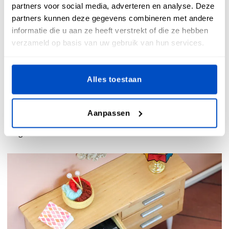
partners voor social media, adverteren en analyse. Deze
touch toe met naamlabels
partners kunnen deze gegevens combineren met andere
informatie die u aan ze heeft verstrekt of die ze hebben
verzameld op basis van uw gebruik van hun services.
Wanneer je nadenkt over de afwerking van je shirt mag een
Alles toestaan
naamlabel niet ontbreken. Onze
maatlabels
zijn
verkrijgbaar in verschillende varianten, of je nu op zoek
bent naar maatlabels met nummers of letters. Wanneer je
Aanpassen
shirt klaar is of wanneer je een beschadigd shirt herstelt,
mag een maatlabel niet ontbreken.