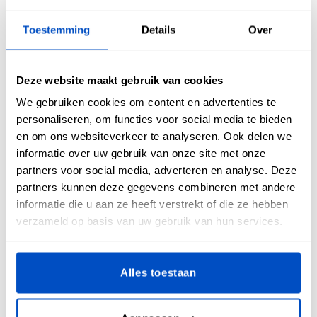
en het jaar waarin het gemaakt is staan. Maar je kunt er ook
meer op zetten, zoals de naam van de quilt (indien van
Toestemming
Details
Over
toepassing), waar het is gemaakt en verzorgingsinstructies.
Bij Dutch Label Shop maak je in een handomdraai een
Deze website maakt gebruik van cookies
mooi, gepersonaliseerd quiltlabel waarmee je het unieke
We gebruiken cookies om content en advertenties te
verhaal achter jouw bijzondere creatie kunt delen met de
personaliseren, om functies voor social media te bieden
volgende generaties.
en om ons websiteverkeer te analyseren. Ook delen we
informatie over uw gebruik van onze site met onze
partners voor social media, adverteren en analyse. Deze
partners kunnen deze gegevens combineren met andere
Wanneer voeg je een
informatie die u aan ze heeft verstrekt of die ze hebben
verzameld op basis van uw gebruik van hun services.
quiltlabel toe?
Alles toestaan