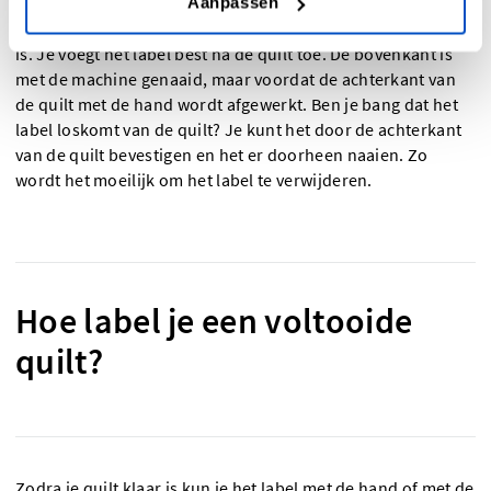
Aanpassen
Traditioneel wordt het quiltlabel met de hand op de
achterkant van de quilt genaaid als de quilt af en gebonden
is. Je voegt het label best na de quilt toe. De bovenkant is
met de machine genaaid, maar voordat de achterkant van
de quilt met de hand wordt afgewerkt. Ben je bang dat het
label loskomt van de quilt? Je kunt het door de achterkant
van de quilt bevestigen en het er doorheen naaien. Zo
wordt het moeilijk om het label te verwijderen.
Hoe label je een voltooide
quilt?
Zodra je quilt klaar is kun je het label met de hand of met de