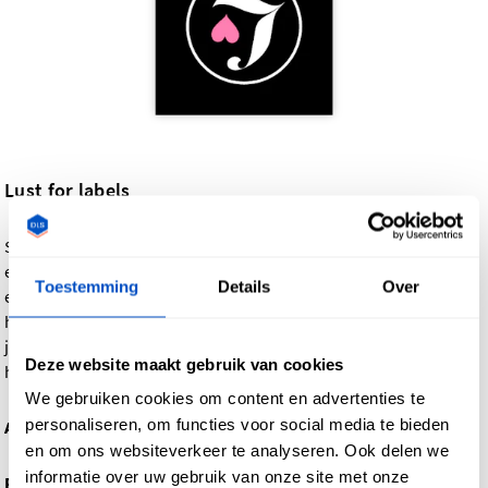
Lust for labels
Sommige mensen hebben een lust voor het leven, wij hebben
een lust voor labels. Dit label is een geweven zwart label met
Toestemming
Details
Over
een horizontale middenvouw. Het combineert wit garen met
het perfecte roze metallic garen dat je zeker zal verbazen. Ben
je op zoek naar een label om aan je delicate producten te
Deze website maakt gebruik van cookies
hangen? Dan is dit label een uitstekende keuze!
We gebruiken cookies om content en advertenties te
personaliseren, om functies voor social media te bieden
Afmetingen
: 2,5 cm x 5 cm
en om ons websiteverkeer te analyseren. Ook delen we
informatie over uw gebruik van onze site met onze
Productiemethode
: geweven label