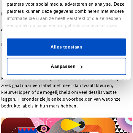
partners voor social media, adverteren en analyse. Deze
partners kunnen deze gegevens combineren met andere
Labeltype:
geweven label (horizontale middenvouw)
informatie die u aan ze heeft verstrekt of die ze hebben
verzameld op basis van uw gebruik van hun services.
Aanbrengen:
opnaaien
Kies je ontwerpmethode voor geweven labels
Alles toestaan
Bedrukte labels
Aanpassen
Een bedrukt label is mogelijk een uitstekende keuze als je op
zoek gaat naar een label met meer dan twaalf kleuren,
kleurverlopen of de mogelijkheid om veel details vast te
leggen. Hieronder zie je enkele voorbeelden van wat onze
bedrukte labels in hun mars hebben.