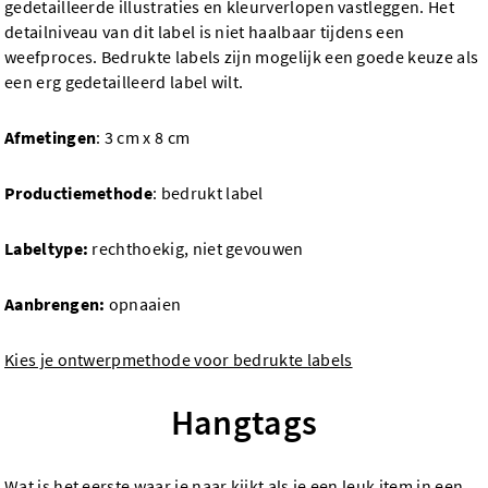
gedetailleerde illustraties en kleurverlopen vastleggen. Het
detailniveau van dit label is niet haalbaar tijdens een
weefproces. Bedrukte labels zijn mogelijk een goede keuze als
een erg gedetailleerd label wilt.
Afmetingen
: 3 cm x 8 cm
Productiemethode
: bedrukt label
Labeltype:
rechthoekig, niet gevouwen
Aanbrengen:
opnaaien
Kies je ontwerpmethode voor bedrukte labels
Hangtags
Wat is het eerste waar je naar kijkt als je een leuk item in een