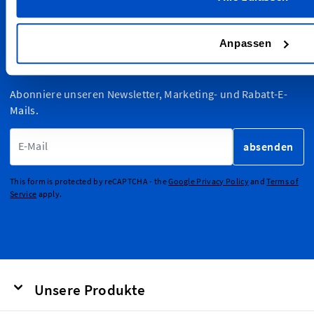
Innsbruck, Salzburg, Wien, Graz oder anderswo wohnst. Wir
versenden zudem weltweit!
Anpassen
Für den Newsletter anmelden
Abonniere unseren Newsletter, Marketing- und Rabatt-E-
Mails.
E-Mailadresse
absenden
This form is protected by reCAPTCHA - the
Google Privacy Policy
and
Terms of
Service
apply.
Unsere Produkte