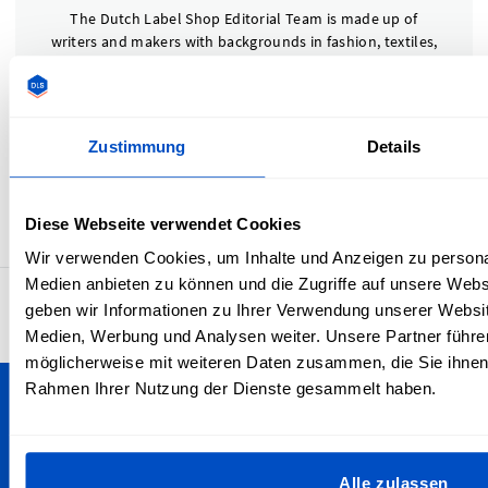
The Dutch Label Shop Editorial Team is made up of
writers and makers with backgrounds in fashion, textiles,
and product design. We’re passionate about helping
creators—from independent designers to small clothing
brands—build better products through practical, reliable,
and tested advice. Working closely with our production
Zustimmung
Details
and customer experience teams, we ensure every article
reflects real-world expertise and hands-on knowledge, so
you can finish your creations with confidence and
Diese Webseite verwendet Cookies
professional polish.
Wir verwenden Cookies, um Inhalte und Anzeigen zu personal
Medien anbieten zu können und die Zugriffe auf unsere Web
4,7
geben wir Informationen zu Ihrer Verwendung unserer Websit
29.911 Bewertungen
Medien, Werbung und Analysen weiter. Unsere Partner führe
möglicherweise mit weiteren Daten zusammen, die Sie ihnen b
Rahmen Ihrer Nutzung der Dienste gesammelt haben.
Personalisiere deine Kreationen
Wir versenden nach ganz Österreich - egal, ob du in
Alle zulassen