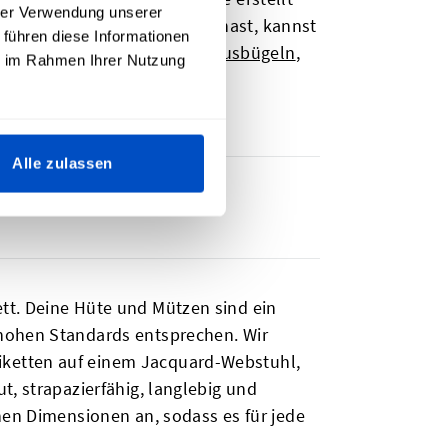
hrer Verwendung unserer
du noch kein eigenes Logo hast, kannst
 führen diese Informationen
tiletiketten
,
Eiketten zum Ausbügeln
,
ie im Rahmen Ihrer Nutzung
Alle zulassen
n
tt. Deine Hüte und Mützen sind ein
 hohen Standards entsprechen. Wir
iketten auf einem Jacquard-Webstuhl,
t, strapazierfähig, langlebig und
nen Dimensionen an, sodass es für jede