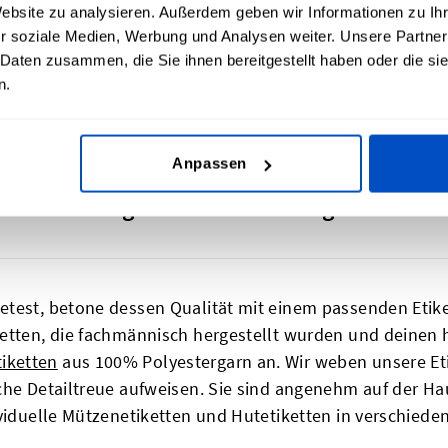
Website zu analysieren. Außerdem geben wir Informationen zu I
 Hut- und Mützenetiketten-Upload-Tool hochladen. Wenn 
r soziale Medien, Werbung und Analysen weiter. Unsere Partner
len. Werfen Sie auch einen Blick auf unsere
bedruckte Tex
 Daten zusammen, die Sie ihnen bereitgestellt haben oder die s
n.
Anpassen
und Mützen gehören hochwertige Etikette
test, betone dessen Qualität mit einem passenden Etike
ketten, die fachmännisch hergestellt wurden und deinen
iketten
aus 100% Polyestergarn an. Wir weben unsere Et
che Detailtreue aufweisen. Sie sind angenehm auf der Hau
ividuelle Mützenetiketten und Hutetiketten in verschiede