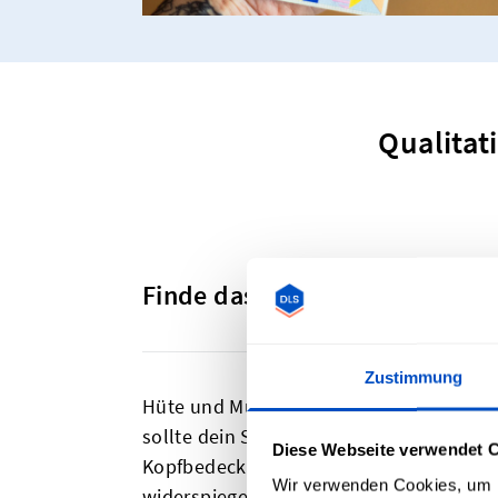
Qualitat
Finde das richtige Textiletiket
Zustimmung
Hüte und Mützen sind Accessoires, welch
sollte dein Stil nicht nur an der Kopfb
Diese Webseite verwendet 
Kopfbedeckung einen Aufnäher hinzufügen 
Wir verwenden Cookies, um I
widerspiegelt. Wir haben alle Etiketten