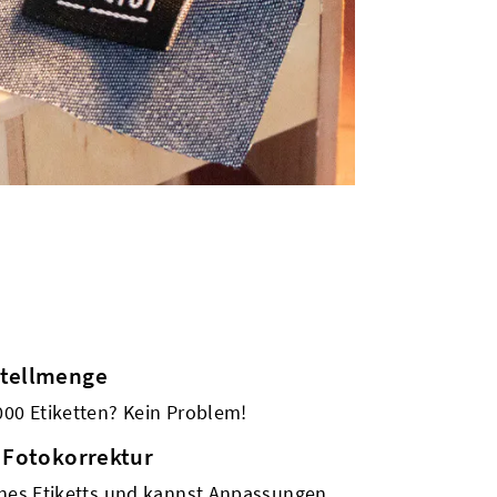
stellmenge
000 Etiketten? Kein Problem!
 Fotokorrektur
ines Etiketts und kannst Anpassungen