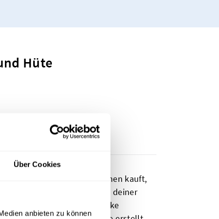
 und Hüte
Über Cookies
n jemand eine deiner Kreationen kauft,
kett
erkennbar sein! Wenn du deiner
hkeit und den Stil deiner Marke
 Medien anbieten zu können
its ein Logo für deine Marke erstellt