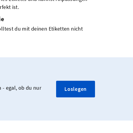
fekt ist.
ie
lltest du mit deinen Etiketten nicht
 - egal, ob du nur
Loslegen