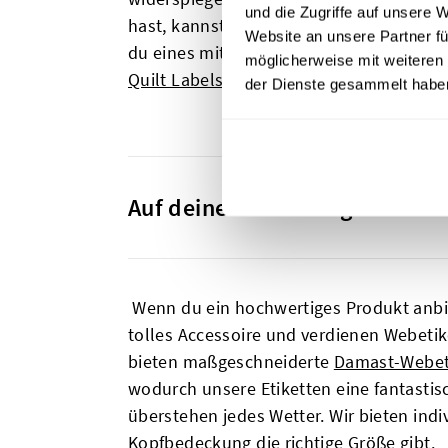
und die Zugriffe auf unsere 
hast, kannst du es einfach mit unserem
Website an unsere Partner fü
du eines mit unserem Design-Tool erstel
möglicherweise mit weiteren
Quilt Labels
und
T-Shirt-Etiketten
.
der Dienste gesammelt habe
Auf deine hochwertigen Hüte 
Wenn du ein hochwertiges Produkt anbie
tolles Accessoire und verdienen Webeti
bieten maßgeschneiderte
Damast-Webet
wodurch unsere Etiketten eine fantastis
überstehen jedes Wetter. Wir bieten ind
Kopfbedeckung die richtige Größe gibt.