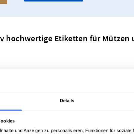
iv hochwertige Etiketten für Mützen
t für deine Marke
Details
e die Ästhetik und den Stil einer Person aufzeigen. Wen
edeckung selbst, sondern auch an deinem einzigartigen
Eti
Cookies
willst, sei dir im Klaren darüber, dass es die Persönlic
nhalte und Anzeigen zu personalisieren, Funktionen für soziale
-Optionen für Hüte und Mützen im Programm. Wenn du bere