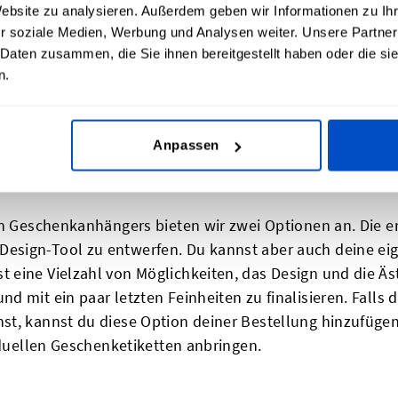
Website zu analysieren. Außerdem geben wir Informationen zu I
e verleihen möchtest, kannst du auch ein individuell
bedr
r soziale Medien, Werbung und Analysen weiter. Unsere Partner
 Daten zusammen, die Sie ihnen bereitgestellt haben oder die s
n.
 Geschenkanhänger drucken lassen?
Anpassen
en Geschenkanhängers bieten wir zwei Optionen an. Die er
esign-Tool zu entwerfen. Du kannst aber auch deine e
 eine Vielzahl von Möglichkeiten, das Design und die Äs
d mit ein paar letzten Feinheiten zu finalisieren. Falls
t, kannst du diese Option deiner Bestellung hinzufügen
iduellen Geschenketiketten anbringen.