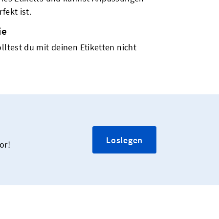
fekt ist.
ie
lltest du mit deinen Etiketten nicht
Loslegen
or!