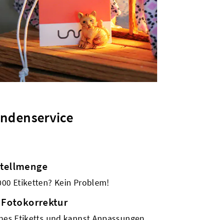
ndenservice
stellmenge
000 Etiketten? Kein Problem!
 Fotokorrektur
ines Etiketts und kannst Anpassungen