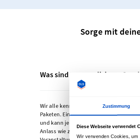
Sorge mit dein
Was sind personalisierte Ges
Wir alle kennen die Geschenkanhänger, d
Zustimmung
Paketen. Ein personalisierter Geschenk
und kann jedem Objekt, das du verschenk
Diese Webseite verwendet 
Anlass wie z.B. Weihnachten anstehen ha
Wir verwenden Cookies, um I
Veranstaltung planst, die eine große M