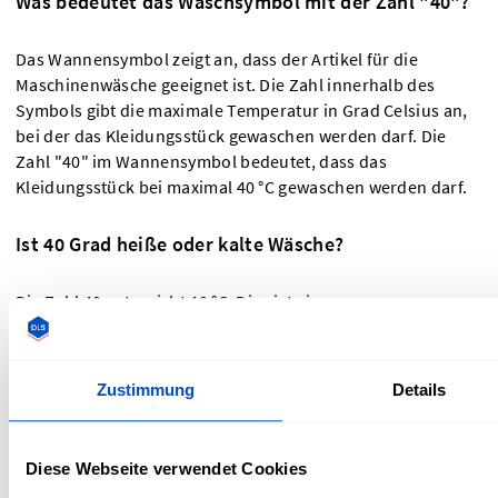
Was bedeutet das Waschsymbol mit der Zahl "40"?
Das Wannensymbol zeigt an, dass der Artikel für die
Maschinenwäsche geeignet ist. Die Zahl innerhalb des
Symbols gibt die maximale Temperatur in Grad Celsius an,
bei der das Kleidungsstück gewaschen werden darf. Die
Zahl "40" im Wannensymbol bedeutet, dass das
Kleidungsstück bei maximal 40 °C gewaschen werden darf.
Ist 40 Grad heiße oder kalte Wäsche?
Die Zahl 40 entspricht 40 °C. Dies ist eine warme
Wascheinstellung, die häufig für Buntwäsche verwendet
wird. Die Zahl in dem Waschsymbol gibt die maximale
Temperatur an, bei der das Kleidungsstück gewaschen
Zustimmung
Details
werden darf.
Wenn dir das alles etwas zu viel Information auf einmal war,
Diese Webseite verwendet Cookies
kannst du dir Apps als Hilfestellung herunterladen. Unsere