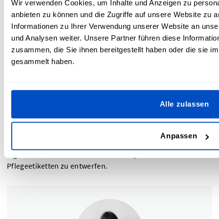
Wir verwenden Cookies, um Inhalte und Anzeigen zu personal
aktuelle Lieblings-App
Laundry Lens
(verfügbar für IOS)
anbieten zu können und die Zugriffe auf unsere Website zu 
macht es ganz einfach, Pflegeetiketten zu verstehen und
Informationen zu Ihrer Verwendung unserer Website an unse
Wäschesymbole zu entschlüsseln. Alles, was du tun musst,
und Analysen weiter. Unsere Partner führen diese Informati
ist die App herunterzuladen und zu öffnen, einen
zusammen, die Sie ihnen bereitgestellt haben oder die sie 
Schnappschuss des Pflegeetiketts zu machen, und die App
gesammelt haben.
wird dir sagen, was zu tun ist! Einfacher geht es wirklich
nicht.
Wenn du deine eigenen
Wäscheetiketten
für deine
Alle zulassen
hergestellten Artikel entwirfst, ist es wichtig, dass diese
Symbole für die Beschaffenheit der Materialien, die
Markenintegrität, und auch für deine Kunden geeignet sind.
Anpassen
Verwende unser Dutch Label Shop
Online-Tool
, um deine
eigenen und zu deinen Bedürfnissen passenden
Pflegeetiketten zu entwerfen.