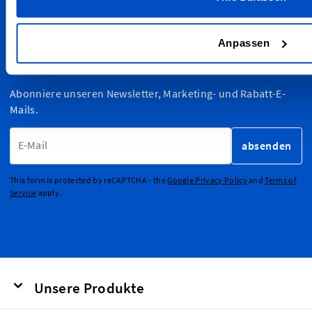
Basel, Luzern oder anderswo wohnst. Wir versenden zudem
weltweit!
Anpassen
Für den Newsletter anmelden
Abonniere unseren Newsletter, Marketing- und Rabatt-E-
Mails.
E-Mailadresse
absenden
This form is protected by reCAPTCHA - the
Google Privacy Policy
and
Terms of
Service
apply.
Unsere Produkte