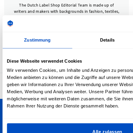
The Dutch Label Shop Editorial Team is made up of
writers and makers with backgrounds in fashion, textiles,
and product design. We’re passionate about helping
creators—from independent designers to small clothing
brands—build better products through practical, reliable,
and tested advice. Working closely with our production
Zustimmung
Details
and customer experience teams, we ensure every article
reflects real-world expertise and hands-on knowledge, so
you can finish your creations with confidence and
Diese Webseite verwendet Cookies
professional polish.
Wir verwenden Cookies, um Inhalte und Anzeigen zu personal
Medien anbieten zu können und die Zugriffe auf unsere Web
4.7
geben wir Informationen zu Ihrer Verwendung unserer Websit
29’921 Bewertungen
Medien, Werbung und Analysen weiter. Unsere Partner führe
möglicherweise mit weiteren Daten zusammen, die Sie ihnen b
Rahmen Ihrer Nutzung der Dienste gesammelt haben.
Personalisiere deine Kreationen
Wir versenden in die Schweiz - egal, ob du in Bern, Zürich,
Alle zulassen