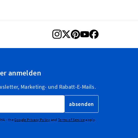
ter anmelden
letter, Marketing- und Rabatt-E-Mails.
absenden
CHA - the
Google Privacy Policy
and
Terms of Service
apply.