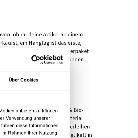
avon, ob du deine Artikel an einem
rkaufst, ein
Hangtag
ist das erste,
d Marke schauen. Unser Musterpaket
es Design angepasst werden können.
Über Cookies
t unseren Etiketten aus 100 % Bio-
 Medien anbieten zu können
Etiketten auf natürlichem Material
hrer Verwendung unserer
 führen diese Informationen
schen Designs. Mit der Zeit verleihen
ie im Rahmen Ihrer Nutzung
en Touch. Teste das
Baumwolletikett
in