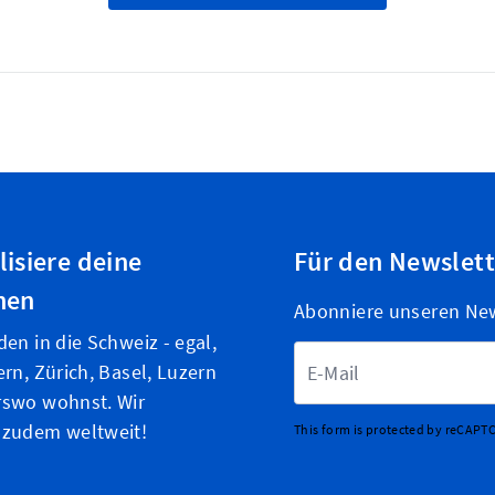
lisiere deine
Für den Newslet
nen
Abonniere unseren News
den in die Schweiz - egal,
E-Mailadresse
ern, Zürich, Basel, Luzern
rswo wohnst. Wir
 zudem weltweit!
This form is protected by reCAPT