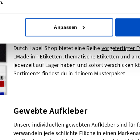
n.
deinem Musterpaket, indem du es auf ein Stück Sto
siehst, wie es sich bewährt.
Anpassen
Vorgefertigte Etiketten
Dutch Label Shop bietet eine Reihe
vorgefertigter E
„Made in"-Etiketten, thematische Etiketten und ande
jederzeit auf Lager haben und sofort verschicken 
Sortiments findest du in deinem Musterpaket.
Gewebte Aufkleber
Unsere individuellen
gewebten Aufkleber
sind für 
verwandeln jede schlichte Fläche in einen Markenau