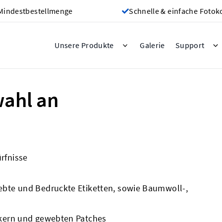
Mindestbestellmenge
Schnelle & einfache Fotok
Galerie
Unsere Produkte
Support
wahl an
ürfnisse
bte und Bedruckte Etiketten, sowie Baumwoll-,
kern und gewebten Patches