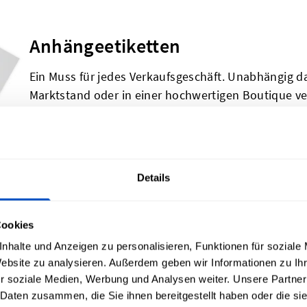
Anhängeetiketten
Ein Muss für jedes Verkaufsgeschäft. Unabhängig d
Marktstand oder in einer hochwertigen Boutique ve
worauf Kunden nach Preisinformationen, Größe un
enthält zwei Standard-Hängeetiketten, die an jed
Details
Baumwolletiketten
Cookies
Entscheide dich für unsere nachhaltigste Option mi
nhalte und Anzeigen zu personalisieren, Funktionen für soziale
Baumwolle. Diese schlichten, einfarbig bedruckten 
Website zu analysieren. Außerdem geben wir Informationen zu I
r soziale Medien, Werbung und Analysen weiter. Unsere Partner
harmonieren hervorragend mit Text und minimalisti
 Daten zusammen, die Sie ihnen bereitgestellt haben oder die s
die unbearbeiteten Kanten einen sanften, rustikal