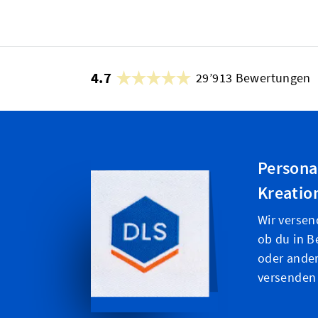
4.7
29’913 Bewertungen
Persona
Kreatio
Wir versen
ob du in B
oder ande
versenden