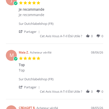
5.0 star rating
Je recommande
Review by Jocelyne G. on 6 Aug 2026
review stating Je recommande
Je recommande
Sur Dutchlabelshop (FR)
' Share Review by Jocelyne G. on 6 Aug 2
Partager
Cet Avis Vous A-T-Il Été Utile ?
0
0
Maïa Z.
Acheteur vérifié
08/06/26
M
5.0 star rating
Top
Review by Maïa Z. on 6 Aug 2026
review stating Top
Top
Sur Dutchlabelshop (FR)
' Share Review by Maïa Z. on 6 Aug 2026
Partager
Cet Avis Vous A-T-Il Été Utile ?
0
0
CREAGIFT R.
Acheteur vérifié
08/05/26