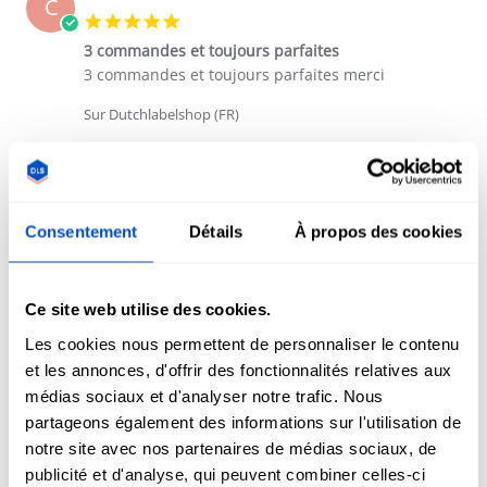
C
5.0 star rating
3 commandes et toujours parfaites
Review by CREAGIFT R. on 5 Aug 2026
review stating 3 commandes et toujours parfaites
3 commandes et toujours parfaites merci
Sur Dutchlabelshop (FR)
' Share Review by CREAGIFT R. on 5 Aug 
Partager
Cet Avis Vous A-T-Il Été Utile ?
0
0
Consentement
Détails
À propos des cookies
Pascal L.
Acheteur vérifié
08/04/26
P
5.0 star rating
De la conception à la
Ce site web utilise des cookies.
Review by Pascal L. on 4 Aug 2026
review stating De la conception à la
De la conception à la livraison, tout était parfait !!!
Les cookies nous permettent de personnaliser le contenu
Sur Dutchlabelshop (FR)
et les annonces, d'offrir des fonctionnalités relatives aux
médias sociaux et d'analyser notre trafic. Nous
' Share Review by Pascal L. on 4 Aug 2026
Partager
Cet Avis Vous A-T-Il Été Utile ?
0
0
partageons également des informations sur l'utilisation de
notre site avec nos partenaires de médias sociaux, de
publicité et d'analyse, qui peuvent combiner celles-ci