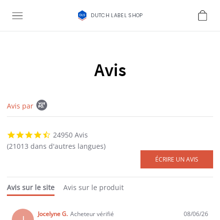
DUTCH LABEL SHOP
Avis
Popup content starts
Avis par
4.7 star rating
24950 Avis
(21013 dans d'autres langues)
Avis sur le site
Avis sur le produit
Jocelyne G.
Acheteur vérifié
08/06/26
J