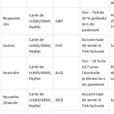
d
Oui – TVA de
Carte de
P
Royaume-
20 % prélevée
crédit/débit,
GBP
d
Uni
lors du
PayPal
T
paiement
Carte de
Aucune taxe
Suisse
crédit/débit,
CHF
de vente ni
S
PayPal
TVA facturée
Oui – 10 % de
Carte de
GST pour
P
Australie
crédit/débit,
AUD
l'Australie
d
PayPal
prélevée lors
c
du paiement
Carte de
Aucune taxe
Nouvelle-
crédit/débit,
NZD
de vente ni
S
Zélande
PayPal
TVA facturée