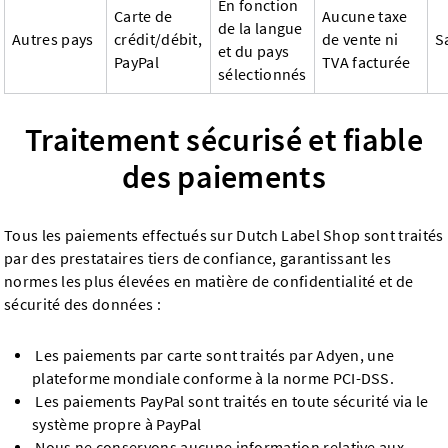
En fonction
Carte de
Aucune taxe
de la langue
Autres pays
crédit/débit,
de vente ni
S
et du pays
PayPal
TVA facturée
sélectionnés
Traitement sécurisé et fiable
des paiements
Tous les paiements effectués sur Dutch Label Shop sont traités
par des prestataires tiers de confiance, garantissant les
normes les plus élevées en matière de confidentialité et de
sécurité des données :
Les paiements par carte sont traités par Adyen, une
plateforme mondiale conforme à la norme PCI-DSS.
Les paiements PayPal sont traités en toute sécurité via le
système propre à PayPal
Nous ne conservons aucune information relative aux