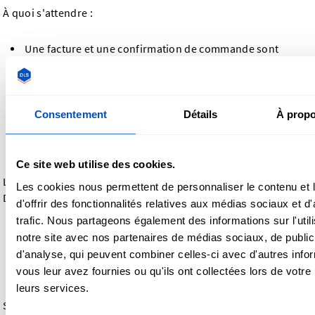
À quoi s'attendre :
Une facture et une confirmation de commande sont
envoyées par e-mail après le paiement
La facture comprend : les prix des articles, les frais
d'expédition, les taxes et le montant total à payer
Les entreprises américaines bénéficiant d'une
Consentement
Détails
À propo
exonération de taxe de vente recevront une facture sans
taxe de vente une fois vérifiées
Ce site web utilise des cookies.
Les factures sont également accessibles via votre compte
Les cookies nous permettent de personnaliser le contenu et
Dutch Label Shop si vous en avez créé un lors du paiement.
d'offrir des fonctionnalités relatives aux médias sociaux et d
trafic. Nous partageons également des informations sur l'utili
Remboursements et garantie
notre site avec nos partenaires de médias sociaux, de publici
d'analyse, qui peuvent combiner celles-ci avec d'autres info
de remboursement
vous leur avez fournies ou qu'ils ont collectées lors de votre u
leurs services.
Si vous n'êtes pas entièrement satisfait de votre commande,