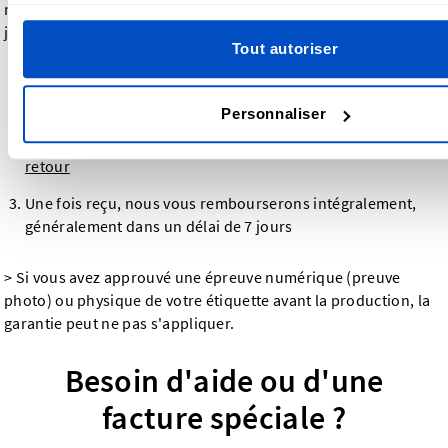
nous vous offrons une
garantie de remboursement
de 30
jours. Voici comment cela fonctionne :
Tout autoriser
Signalez le problème dans les 30 jours suivant la réception
de votre commande
Personnaliser
Renvoyez-nous les articles -
Aperçu de nos adresses de
retour
Une fois reçu, nous vous rembourserons intégralement,
généralement dans un délai de 7 jours
> Si vous avez approuvé une épreuve numérique (preuve
photo) ou physique de votre étiquette avant la production, la
garantie peut ne pas s'appliquer.
Besoin d'aide ou d'une
facture spéciale ?