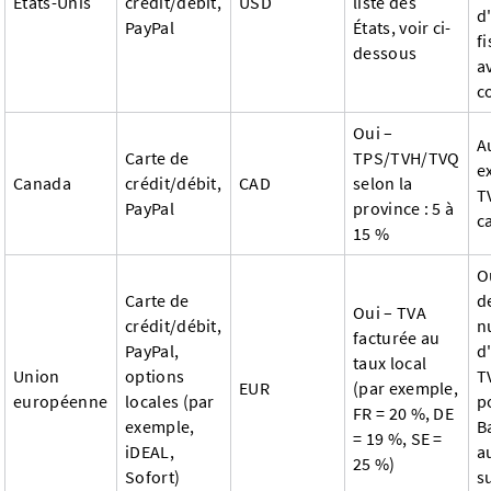
États-Unis
crédit/débit,
USD
liste des
d
PayPal
États, voir ci-
fi
dessous
a
c
Oui –
A
Carte de
TPS/TVH/TVQ
e
Canada
crédit/débit,
CAD
selon la
T
PayPal
province : 5 à
c
15 %
O
Carte de
d
Oui – TVA
crédit/débit,
n
facturée au
PayPal,
d
taux local
Union
options
T
EUR
(par exemple,
européenne
locales (par
p
FR = 20 %, DE
exemple,
B
= 19 %, SE =
iDEAL,
a
25 %)
Sofort)
s