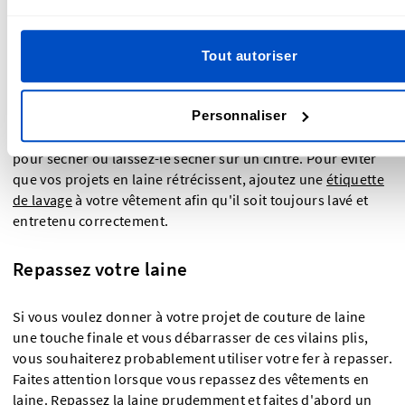
Prenez soin de noter les instructions d'entretien et de
lavage de votre projet. En général, pour laver de la laine, le
mieux est de laver l'article à l'envers et de régler votre
Tout autoriser
machine à laver sur un cycle délicat ou de lavage à la main. Il
faut également que l'eau soit froide. Il n'est pas
Personnaliser
recommandé d'utiliser le cycle de séchage de votre sèche-
linge. Mettez plutôt l'article à plat et redonnez-lui sa forme
pour sécher ou laissez-le sécher sur un cintre. Pour éviter
que vos projets en laine rétrécissent, ajoutez une
étiquette
de lavage
à votre vêtement afin qu'il soit toujours lavé et
entretenu correctement.
Repassez votre laine
Si vous voulez donner à votre projet de couture de laine
une touche finale et vous débarrasser de ces vilains plis,
vous souhaiterez probablement utiliser votre fer à repasser.
Faites attention lorsque vous repassez des vêtements en
laine. Repassez la laine prudemment et faites d'abord un