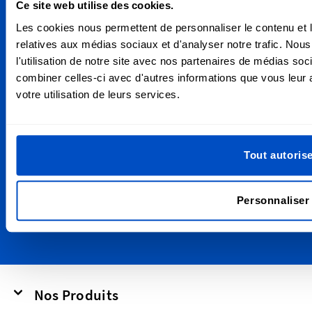
Ce site web utilise des cookies.
passant par Nantes, Strasbourg et Bordeaux et partout
ailleurs, y compris dans le monde entier!
Les cookies nous permettent de personnaliser le contenu et le
relatives aux médias sociaux et d'analyser notre trafic. No
l'utilisation de notre site avec nos partenaires de médias soc
S'inscrire aux Newsletters
combiner celles-ci avec d'autres informations que vous leur a
votre utilisation de leurs services.
Abonnez-vous à notre newsletter et nos emails de
réduction et marketing.
Adresse email
Soumettre
Tout autoris
This form is protected by reCAPTCHA - the
Google Privacy Policy
and
Terms of
Personnaliser
Service
apply.
Nos Produits