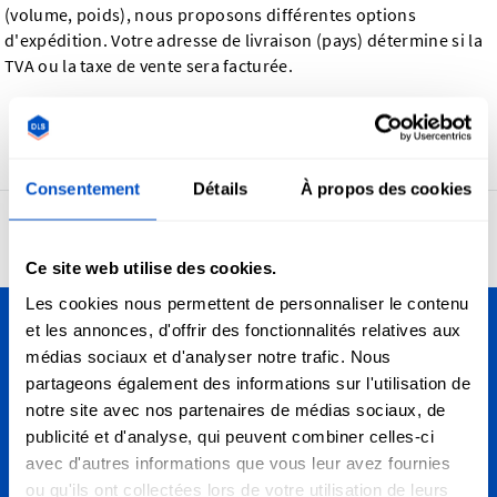
(volume, poids), nous proposons différentes options
d'expédition. Votre adresse de livraison (pays) détermine si la
TVA ou la taxe de vente sera facturée.
Précédent
Consentement
Détails
À propos des cookies
4,7
24 959 avis
Ce site web utilise des cookies.
Les cookies nous permettent de personnaliser le contenu
et les annonces, d'offrir des fonctionnalités relatives aux
Personnalisez vos créations
médias sociaux et d'analyser notre trafic. Nous
partageons également des informations sur l'utilisation de
Nous livrons partout en France, de Marseille à Paris, en
notre site avec nos partenaires de médias sociaux, de
passant par Nantes, Strasbourg et Bordeaux et partout
publicité et d'analyse, qui peuvent combiner celles-ci
ailleurs, y compris dans le monde entier!
avec d'autres informations que vous leur avez fournies
ou qu'ils ont collectées lors de votre utilisation de leurs