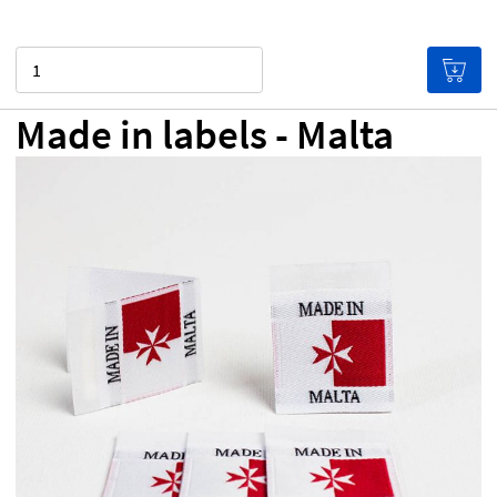
Quantité
Made in labels - Malta
0,00 €
Prix ​​par étiquette
(Plus vous achetez, moins les
étiquettes sont chères!)