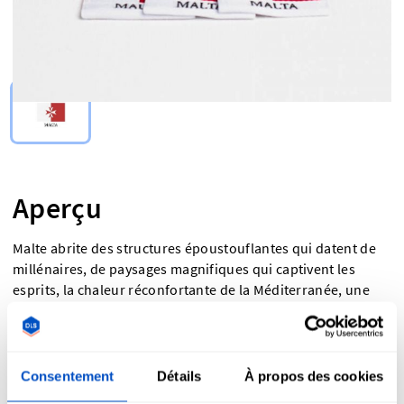
Select Type
Aperçu
Malte abrite des structures époustouflantes qui datent de
millénaires, de paysages magnifiques qui captivent les
esprits, la chaleur réconfortante de la Méditerranée, une
histoire riche de traditions et de festivals, et plus encore.
Mettez en valeur les origines maltaises de votre produit
avec une étiquette Fabriqué à Malte. Les étiquettes Fabriqué
à Malte sont un choix formidable pour informer vos clients
Consentement
Détails
À propos des cookies
qu’ils achètent un produit qui a été fait à Malte, ou si vous