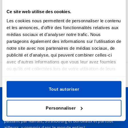
avez besoin d’ajouter une étiquette d’origine pour des
raisons réglementaires. Les étiquettes Fabriqué à Malte et
Ce site web utilise des cookies.
les étiquettes Drapeau maltais sont dotées d’un pli central
Les cookies nous permettent de personnaliser le contenu
horizontal et d’une marge de couture, ce qui les rend faciles
et les annonces, d'offrir des fonctionnalités relatives aux
à coudre sur vos créations. Les étiquettes Fabriquées à
médias sociaux et d'analyser notre trafic. Nous
Malte sont tissées avec précision et soin pour créer des
partageons également des informations sur l'utilisation de
étiquettes qui sont douces, durables et magnifiques.
notre site avec nos partenaires de médias sociaux, de
publicité et d'analyse, qui peuvent combiner celles-ci
avec d'autres informations que vous leur avez fournies
ou qu'ils ont collectées lors de votre utilisation de leurs
4,7
24 942 avis
services.
Tout autoriser
Personnalisez vos créations
Personnaliser
Nous livrons partout en France, de Marseille à Paris, en
passant par Nantes, Strasbourg et Bordeaux et partout
ailleurs, y compris dans le monde entier!