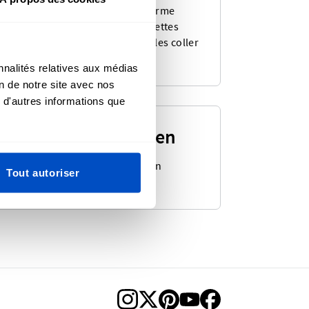
produit le plus populaire sous forme
collant ! Obtenez de belles étiquettes
 avec un verso autocollant pour les coller
tes les surfaces solides.
nnalités relatives aux médias
on de notre site avec nos
 d'autres informations que
quettes Fabriquées en
ssez parmi notre grande sélection
Tout autoriser
uettes Fabriquées en.