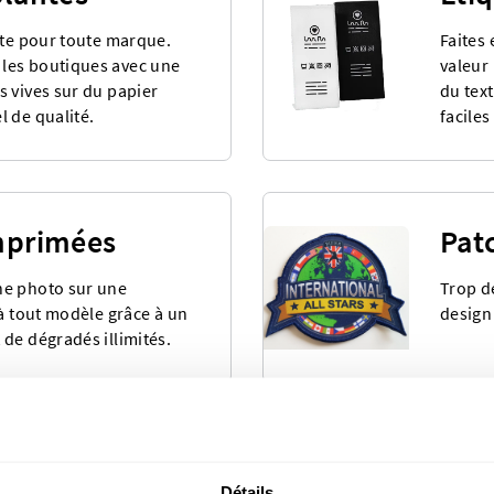
ite pour toute marque.
Faites 
les boutiques avec une
valeur
 vives sur du papier
du text
 de qualité.
faciles 
mprimées
Pat
ne photo sur une
Trop d
 à tout modèle grâce à un
design
de dégradés illimités.
ré-fabriquées
Aut
Détails