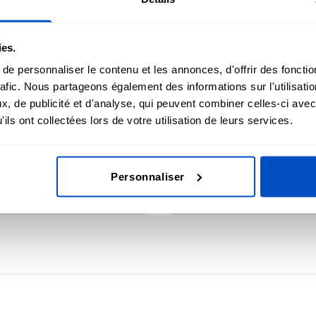
e grande sélection
Notre 
s en et étiquettes de
d'auto
xpédiées après la
tissées
ies.
sur tou
e personnaliser le contenu et les annonces, d'offrir des fonctio
rafic. Nous partageons également des informations sur l'utilisati
, de publicité et d'analyse, qui peuvent combiner celles-ci avec
ils ont collectées lors de votre utilisation de leurs services.
hermique DTF
Éti
es avec des étiquettes de
Choisi
Personnaliser
ersonnalisées.
d'étiq