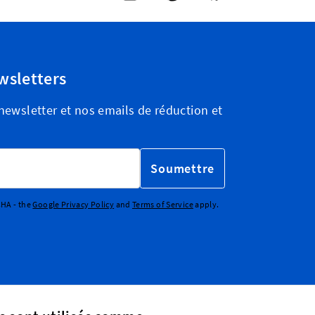
wsletters
ewsletter et nos emails de réduction et
Soumettre
CHA - the
Google Privacy Policy
and
Terms of Service
apply.