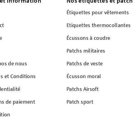
 et information
Nos étiquettes et patch
Étiquettes pour vêtements
ct
Etiquettes thermocollantes
e
Écussons à coudre
Patchs militaires
pos de nous
Patchs de veste
s et Conditions
Écusson moral
entialité
Patchs Airsoft
ns de paiement
Patch sport
ition