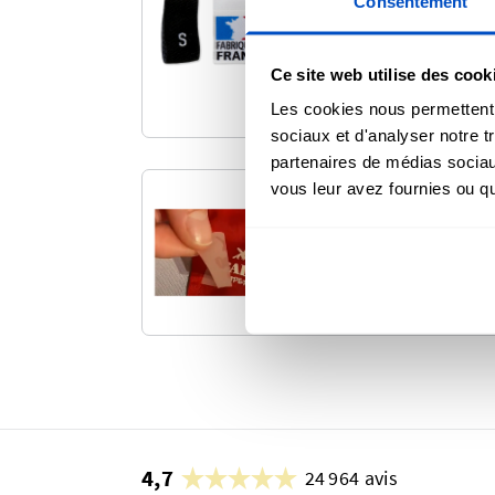
Consentement
Choisissez parmi notr
d'étiquettes Fabriquée
taille. Prêtes à être e
Ce site web utilise des cook
commande.
Les cookies nous permettent d
sociaux et d'analyser notre t
partenaires de médias sociaux
vous leur avez fournies ou qu'
Transfert T
Transformez vos textil
transfert thermique p
4,7
24 964 avis