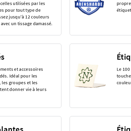
elles utilisées par les
propre
es pour tout type de
étiquet
issez jusqu'à 12 couleurs
é avec un tissage damassé.
és
Éti
ements et accessoires
Le 100
és. Idéal pour les
touche
, les groupes et les
couleu
tent donner vie à leurs
olantes
Éti