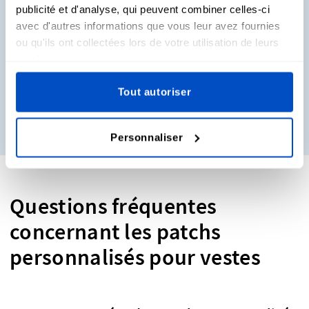
échantillons ?
publicité et d'analyse, qui peuvent combiner celles-ci
avec d'autres informations que vous leur avez fournies
ou qu'ils ont collectées lors de votre utilisation de leurs
Vous voulez voir et toucher de vraies étiquettes avant de
services.
décider ce que vous allez acheter ? Pas de problème.
Recevez des packs d'échantillons directement chez vous !
Tout autoriser
Obtenez des échantillons
Personnaliser
Questions fréquentes
concernant les patchs
personnalisés pour vestes