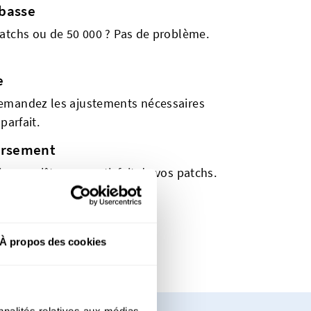
basse
atchs ou de 50 000 ? Pas de problème.
e
emandez les ajustements nécessaires
parfait.
ursement
vous n'êtes pas satisfait de vos patchs.
tif
À propos des cookies
nnalités relatives aux médias