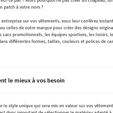
'est-ce pas ? Alors pourquoi ne pas créer un chapeau, un
un patch à votre nom ?
 entreprise sur vos vêtements, vous leur conférez insta
 ou celles de votre marque pour créer des designs origin
es sacs promotionnels, les équipes sportives, les loisirs, 
dans différentes formes, tailles, couleurs et polices de 
ent le mieux à vos besoin
e le style unique qui sera mis en valeur sur vos vêtemen
 est donc important de sélectionner le matériau adapté à