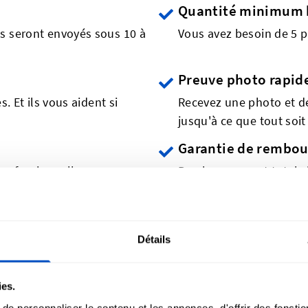
Quantité minimum 
s seront envoyés sous 10 à
Vous avez besoin de 5 p
Preuve photo rapid
. Et ils vous aident si
Recevez une photo et d
jusqu'à ce que tout soit 
Garantie de rembo
professionnelle
Remboursement total si 
s clients affichent leur Patch nomina
Détails
ies.
e personnaliser le contenu et les annonces, d'offrir des fonctio