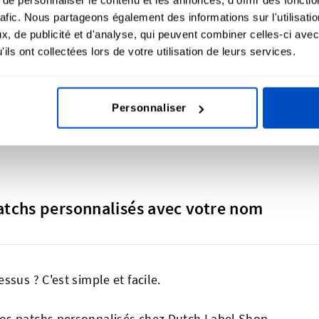
3€ pour 5 écussons tissés
rafic. Nous partageons également des informations sur l'utilisati
, de publicité et d'analyse, qui peuvent combiner celles-ci avec
ils ont collectées lors de votre utilisation de leurs services.
s populaire en tant que sticker ! Commencez avec des écu
ous ayez besoin de quelques dizaines ou de quelques mill
Personnaliser
tchs personnalisés avec votre nom
sus ? C'est simple et facile.
os patchs personnalisés chez Dutch Label Shop,