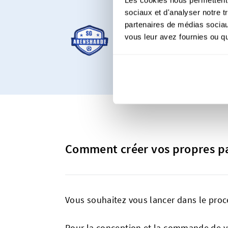
À partir de 3
sociaux et d'analyser notre t
partenaires de médias sociaux
vous leur avez fournies ou qu'
Notre produit le plu
personnalisés, que v
Comment créer vos propres pa
Vous souhaitez vous lancer dans le proces
Pour la conception et la commande de v