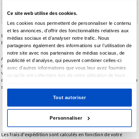
Expédition
Livraison plus
Frais
Ce site web utilise des cookies.
Oui
express
rapide
supplémentaires
Les cookies nous permettent de personnaliser le contenu
et les annonces, d'offrir des fonctionnalités relatives aux
Les détails de suivi vous sont communiqués par e-mail dès
médias sociaux et d'analyser notre trafic. Nous
l'expédition de votre commande.
partageons également des informations sur l'utilisation de
notre site avec nos partenaires de médias sociaux, de
Au moment du paiement, vous verrez toutes les méthodes
publicité et d'analyse, qui peuvent combiner celles-ci
d'expédition disponibles et les délais de livraison exacts pour
avec d'autres informations que vous leur avez fournies
votre adresse. L'expédition express peut vous faire gagner
ou qu'ils ont collectées lors de votre utilisation de leurs
quelques jours sur le délai de livraison, tandis que l'expédition
services.
standard est l'option la plus économique.
Tout autoriser
Frais d'expédition :
abordables et transparents
Personnaliser
Les frais d'expédition sont calculés en fonction de votre