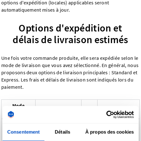
options d'expédition (locales) applicables seront
automatiquement mises à jour.
Options d'expédition et
délais de livraison estimés
Une fois votre commande produite, elle sera expédiée selon le
mode de livraison que vous avez sélectionné. En général, nous
proposons deux options de livraison principales : Standard et
Express. Les frais et délais de livraison sont indiqués lors du
paiement.
Mode
Vitesse
Suivi
Coût
d'expédition
Économique,
Expédition
livraison plus
Oui
Faible
Consentement
Détails
À propos des cookies
standard
lente