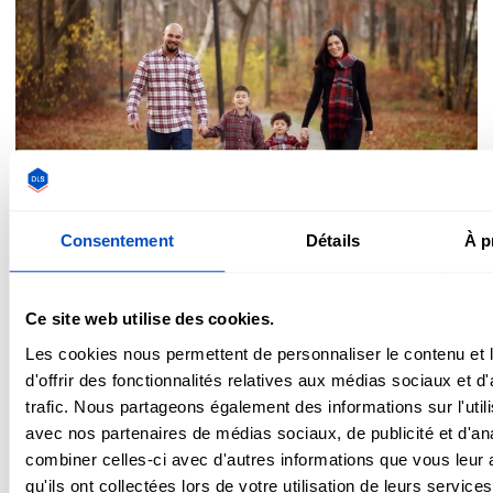
Consentement
Détails
À p
Travailler avec de la flanelle
Ce site web utilise des cookies.
Les cookies nous permettent de personnaliser le contenu et
Les trames de flanelle, qu'elles soient en sergé ou simples,
d'offrir des fonctionnalités relatives aux médias sociaux et d
ont tendance à être lâches. Cela signifie que le tissu va
trafic. Nous partageons également des informations sur l'utili
beaucoup s'étirer pendant la couture, et qu'il va
avec nos partenaires de médias sociaux, de publicité et d'an
certainement rétrécir au lavage. En raison de sa nature, il
combiner celles-ci avec d'autres informations que vous leur 
est fortement recommandé de prélaver la flanelle avant de
qu'ils ont collectées lors de votre utilisation de leurs services