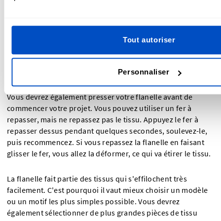
commencer un projet. Lorsque vous la séchez avant de
commencer votre projet, il vaut mieux mettre la
température la plus élevée de votre sèche-linge, afin de
vous assurer d'atteindre le niveau de rétrécissement
Tout autoriser
maximum du tissu avant de commencer à coudre. Le sèche-
linge aura l'avantage supplémentaire de retirer une grande
partie des peluches et de l'aspect duveteux.
Personnaliser
Vous devrez également presser votre flanelle avant de
commencer votre projet. Vous pouvez utiliser un fer à
repasser, mais ne repassez pas le tissu. Appuyez le fer à
repasser dessus pendant quelques secondes, soulevez-le,
puis recommencez. Si vous repassez la flanelle en faisant
glisser le fer, vous allez la déformer, ce qui va étirer le tissu.
La flanelle fait partie des tissus qui s'effilochent très
facilement. C'est pourquoi il vaut mieux choisir un modèle
ou un motif les plus simples possible. Vous devrez
également sélectionner de plus grandes pièces de tissu