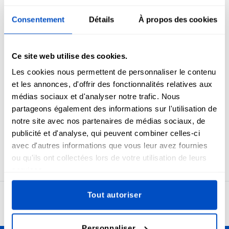
Aperçu
Consentement
Détails
À propos des cookies
Étiquettes standard industrielles en blanc sur noir du
nouveau-né au 24 MO (mois).
Vous aurez toujours le besoin d'étiqueter clairement vos
Ce site web utilise des cookies.
articles et projets de taille bébé. Ces étiquettes de taille
Les cookies nous permettent de personnaliser le contenu
sont destinées à être pliées en deux et cousues dans une
et les annonces, d'offrir des fonctionnalités relatives aux
couture. Dans de nombreux cas, les couturiers les
médias sociaux et d'analyser notre trafic. Nous
appliquent d'abord à l'étiquette de la marque principale,
partageons également des informations sur l'utilisation de
puis attachent le jeu d'étiquettes à un article.
notre site avec nos partenaires de médias sociaux, de
Étiquettes pour Nouveau-né, 0-3 MO, 3-6 MO, 6-9 MO, 9-12
publicité et d'analyse, qui peuvent combiner celles-ci
MO, 12-18 MO ou 18-24 MO. La taille de ces étiquettes est 1 x
avec d'autres informations que vous leur avez fournies
4 cm / 0,39" x 1,57"
ou qu'ils ont collectées lors de votre utilisation de leurs
services.
Tout autoriser
4,7
24 942 avis
Personnaliser