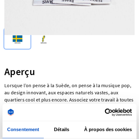
Select Type
Aperçu
Lorsque l’on pense à la Suède, on pense à la musique pop,
au design innovant, aux espaces naturels vastes, aux
quartiers cool et plus encore. Associez votre travail à toutes
ces choses qui rendent la Suède si géniale à nos étiquettes
Fabriqué en Suède. Les étiquettes Fabriqué en Suède sont
formidables si vous souhaitez mettre en avant un peu de
fierté locale ou si vous avez besoin de répondre aux
Consentement
Détails
À propos des cookies
exigences réglementaires relatives au pays d’origine de vos