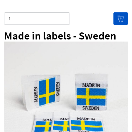
Quantité
Made in labels - Sweden
0,00 €
Prix ​​par étiquette
(Plus vous achetez, moins les
étiquettes sont chères!)