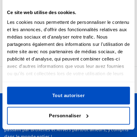
produits. Les étiquettes Fabriqué en Suède et les étiquettes
Drapeau suédois sont tissées sur des métiers à tisser
Ce site web utilise des cookies.
Jacquard, ce qui les rend douces, magnifiques, durables et
Les cookies nous permettent de personnaliser le contenu
résistantes. Les étiquettes Fabriqué en Suède sont conçues
et les annonces, d'offrir des fonctionnalités relatives aux
pour être cousues facilement grâce à leur pli central
médias sociaux et d'analyser notre trafic. Nous
horizontal et leur marge de couture, ce qui les rend faciles à
partageons également des informations sur l'utilisation de
coudre sur vos produits.
notre site avec nos partenaires de médias sociaux, de
publicité et d'analyse, qui peuvent combiner celles-ci
avec d'autres informations que vous leur avez fournies
ou qu'ils ont collectées lors de votre utilisation de leurs
4,7
24 959 avis
services.
Tout autoriser
Personnalisez vos créations
Personnaliser
Nous livrons dans toute la Belgique, de Liège à Bruges en
passant par Bruxelles et Anvers partout ailleurs, y compris
dans le monde entier !