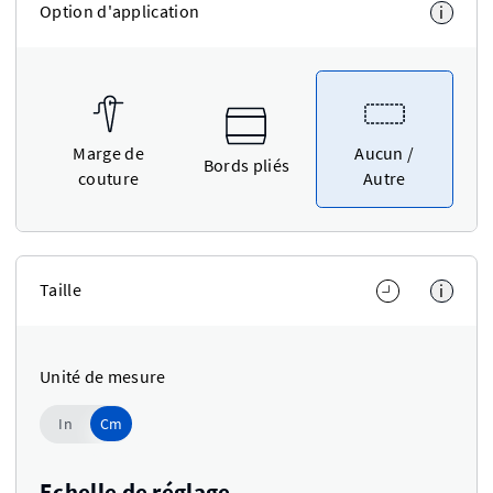
Option d'application
i
Marge de
Aucun /
Bords pliés
couture
Autre
Taille
i
Unité de mesure
Cm
In
Cm
Use setting
Echelle de réglage