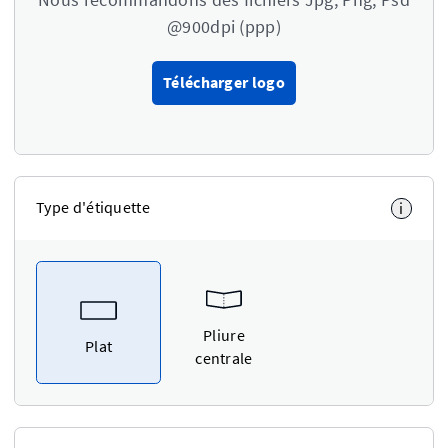
@900dpi (ppp)
Télécharger logo
Type d'étiquette
i
Pliure
Plat
centrale