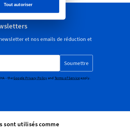
Tout autoriser
wsletters
ewsletter et nos emails de réduction et
Soumettre
CHA - the
Google Privacy Policy
and
Terms of Service
apply.
s sont utilisés comme