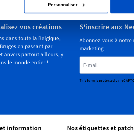
Personnaliser
alisez vos créations
S'inscrire aux Ne
ns dans toute la Belgique,
Abonnez-vous à notre n
 Bruges en passant par
marketing.
t Anvers partout ailleurs, y
Adresse email
ns le monde entier !
This form is protected by reCAPT
 et information
Nos étiquettes et patch