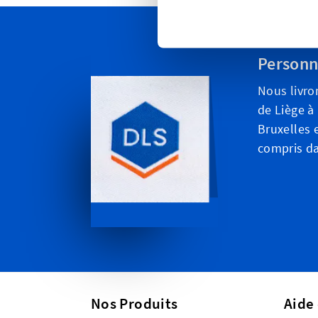
Personn
Nous livro
de Liège à
Bruxelles e
compris da
Nos Produits
Aide