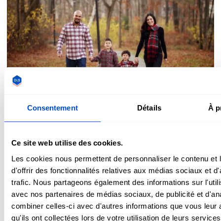
Consentement
Détails
À p
Travailler avec de la flanelle
Ce site web utilise des cookies.
Les cookies nous permettent de personnaliser le contenu et
Les trames de flanelle, qu'elles soient en sergé ou simples,
d'offrir des fonctionnalités relatives aux médias sociaux et d
ont tendance à être lâches. Cela signifie que le tissu va
trafic. Nous partageons également des informations sur l'utili
beaucoup s'étirer pendant la couture, et qu'il va
avec nos partenaires de médias sociaux, de publicité et d'an
certainement rétrécir au lavage. En raison de sa nature, il
combiner celles-ci avec d'autres informations que vous leur 
est fortement recommandé de prélaver la flanelle avant de
qu'ils ont collectées lors de votre utilisation de leurs services