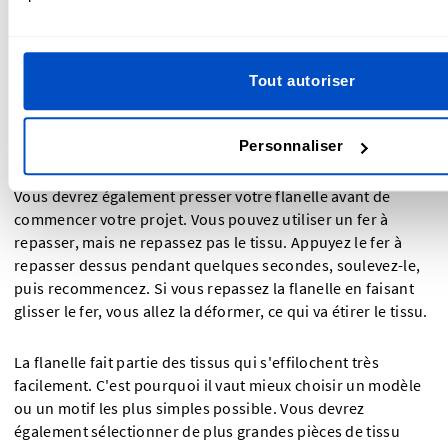
commencer un projet. Lorsque vous la séchez avant de
commencer votre projet, il vaut mieux mettre la
température la plus élevée de votre sèche-linge, afin de
vous assurer d'atteindre le niveau de rétrécissement
Tout autoriser
maximum du tissu avant de commencer à coudre. Le sèche-
linge aura l'avantage supplémentaire de retirer une grande
partie des peluches et de l'aspect duveteux.
Personnaliser
Vous devrez également presser votre flanelle avant de
commencer votre projet. Vous pouvez utiliser un fer à
repasser, mais ne repassez pas le tissu. Appuyez le fer à
repasser dessus pendant quelques secondes, soulevez-le,
puis recommencez. Si vous repassez la flanelle en faisant
glisser le fer, vous allez la déformer, ce qui va étirer le tissu.
La flanelle fait partie des tissus qui s'effilochent très
facilement. C'est pourquoi il vaut mieux choisir un modèle
ou un motif les plus simples possible. Vous devrez
également sélectionner de plus grandes pièces de tissu