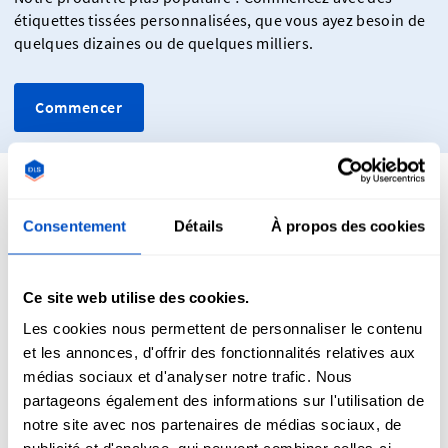
étiquettes tissées personnalisées, que vous ayez besoin de
quelques dizaines ou de quelques milliers.
Commencer
Consentement
Détails
À propos des cookies
Comment mettre une étiquette tissée sur
un vêtement ?
Ce site web utilise des cookies.
Les cookies nous permettent de personnaliser le contenu
et les annonces, d'offrir des fonctionnalités relatives aux
médias sociaux et d'analyser notre trafic. Nous
Il y a deux manières de mettre une étiquette tissée sur un
partageons également des informations sur l'utilisation de
vêtement. On peut les coudre ou les appliquer avec un fer à
notre site avec nos partenaires de médias sociaux, de
repasser. Les étiquettes thermocollantes sont sensibles à la