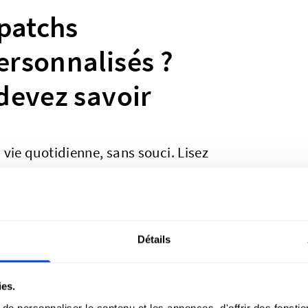
 patchs
ersonnalisés ?
devez savoir
 vie quotidienne, sans souci. Lisez
vos patchs personnalisés resteront
ements.
Détails
-09
ies.
e personnaliser le contenu et les annonces, d'offrir des fonctio