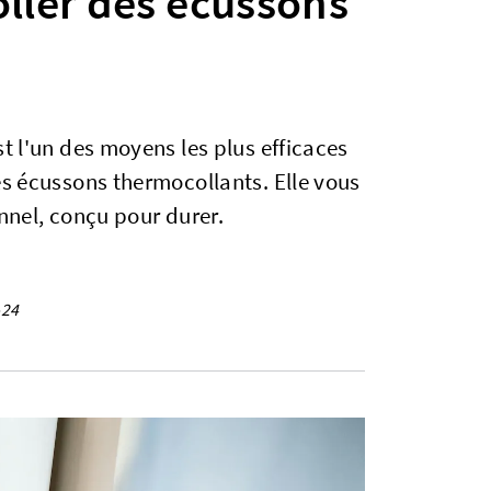
ller des écussons
st l'un des moyens les plus efficaces
es écussons thermocollants. Elle vous
onnel, conçu pour durer.
-24