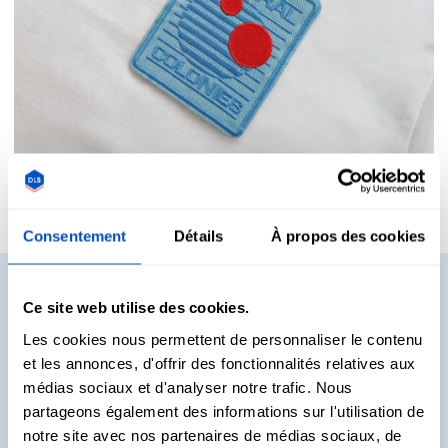
Consentement
Détails
À propos des cookies
Vous voulez voir des
Ce site web utilise des cookies.
échantillons ?
Les cookies nous permettent de personnaliser le contenu
et les annonces, d'offrir des fonctionnalités relatives aux
Vous voulez voir et toucher de vraies étiquettes avant de
médias sociaux et d'analyser notre trafic. Nous
décider ce que vous allez acheter ? Pas de problème.
partageons également des informations sur l'utilisation de
Recevez des packs d'échantillons directement chez vous !
notre site avec nos partenaires de médias sociaux, de