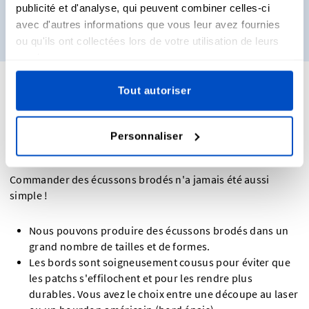
publicité et d'analyse, qui peuvent combiner celles-ci
avec d'autres informations que vous leur avez fournies
Obtenez des échantillons
ou qu'ils ont collectées lors de votre utilisation de leurs
services.
Tout autoriser
Spécifications pour la création d'écussons
brodés
Personnaliser
Commander des écussons brodés n'a jamais été aussi
simple !
Nous pouvons produire des écussons brodés dans un
grand nombre de tailles et de formes.
Les bords sont soigneusement cousus pour éviter que
les patchs s'effilochent et pour les rendre plus
durables. Vous avez le choix entre une découpe au laser