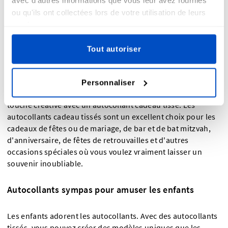
nom tissés sont le moyen parfait d'étiqueter facilement des
ou qu'ils ont collectées lors de votre utilisation de leurs
articles.
services.
Autocollants cadeau tissés pour des occasions
Tout autoriser
inoubliables
Lorsque vous scotchez du papier cadeau ou que vous
Personnaliser
fermez du papier de soie dans vos sacs cadeau, ajoutez une
touche créative avec un autocollant cadeau tissé. Les
autocollants cadeau tissés sont un excellent choix pour les
cadeaux de fêtes ou de mariage, de bar et de bat mitzvah,
d'anniversaire, de fêtes de retrouvailles et d'autres
occasions spéciales où vous voulez vraiment laisser un
souvenir inoubliable.
Autocollants sympas pour amuser les enfants
Les enfants adorent les autocollants. Avec des autocollants
tissés, vous pouvez créer des modèles uniques que les