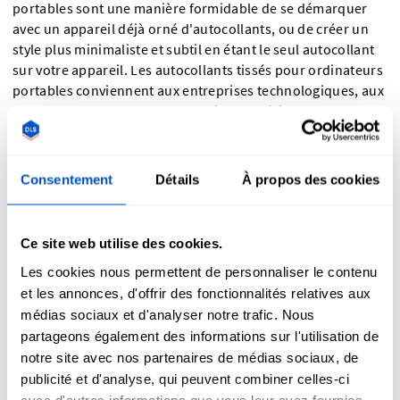
portables sont une manière formidable de se démarquer
avec un appareil déjà orné d'autocollants, ou de créer un
style plus minimaliste et subtil en étant le seul autocollant
sur votre appareil. Les autocollants tissés pour ordinateurs
portables conviennent aux entreprises technologiques, aux
startups, aux agences de marketing numérique et de
référencement, aux gamers, aux fanatiques de sport en
ligne, et plus encore.
Consentement
Détails
À propos des cookies
Autocollants de nom tissés pour les écoles, les
organismes de soins et d'aide à domicile
Ce site web utilise des cookies.
Un autocollant tissé est une manière formidable d'étiqueter
Les cookies nous permettent de personnaliser le contenu
des articles qui ont besoin d'étiquettes de nom. Que vous
et les annonces, d'offrir des fonctionnalités relatives aux
vouliez un autocollant de nom tissé pour la boîte repas de
médias sociaux et d'analyser notre trafic. Nous
votre enfant, pour étiqueter les articles d'un patient dans
partageons également des informations sur l'utilisation de
une maison de retraite ou à l'hôpital, ou que vous
notre site avec nos partenaires de médias sociaux, de
souhaitiez embellir l'organisation de votre intérieur en
publicité et d'analyse, qui peuvent combiner celles-ci
étiquetant les poubelles et les tiroirs, les autocollants de
avec d'autres informations que vous leur avez fournies