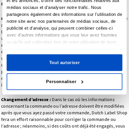
et les annonces, d'offrir des fonctionnalités relatives aux
8) Conditions d'achat et de livraison d'un produit
médias sociaux et d'analyser notre trafic. Nous
partageons également des informations sur l'utilisation de
Général :
Dans le cadre de cette section uniquement, "vous" se
notre site avec nos partenaires de médias sociaux, de
rapporte à un client effectuant un ou des achats auprès de
publicité et d'analyse, qui peuvent combiner celles-ci
Dutch Label Shop. Lorsque vous nous achetez un produit,
avec d'autres informations que vous leur avez fournies
vous consentez à payer le prix sur lequel nous nous sommes
ou qu'ils ont collectées lors de votre utilisation de leurs
entendus. Ce prix, incluant les frais de port et les taxes, le cas
services.
échéant, doit être réglé en totalité au moment où vous passez
votre commande. Dutch Label Shop se réserve le droit
Tout autoriser
d'annuler une commande et de rembourser les éventuels
paiements, si les produits commandés ne sont pas
disponibles. Dans ce cas, nous vous informerons
Personnaliser
immédiatement de la non-disponibilité des produits.
Changement d’adresse :
Dans le cas où les informations
concernant la commande ou l’adresse doivent être modifiées
après que vous ayez passé votre commande, Dutch Label Shop
fera un effort raisonnable pour corriger la commande ou
l’adresse ; néanmoins, si des coûts ont déjà été engagés, vous