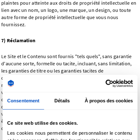
plaintes pour atteinte aux droits de propriété intellectuelle en
lien avec un nom, un logo, une marque, un design, ou toute
autre forme de propriété intellectuelle que vous nous
fournissez.
7) Réclamation
Le Site et le Contenu sont fournis "tels quels", sans garantie
d'aucune sorte, formelle ou tacite, incluant, sans limitation,
les garanties de titre ou les garanties tacites de
commercialisation ou d'adéquation à un certain usage. Vous
reconnaissez, en utilisant le Site, que l'utilisation du Site est à
votre seul risque, que vous assumez l'entière responsabilité
de tous les coûts associés aux nécessités de réparation et
Consentement
Détails
À propos des cookies
d'entretien de tout équipement que vous utilisez en lien avec
votre utilisation du Site, et que Dutch Label Shop ne saurait
être tenu responsable pour tout dommage de quelque ordre
Ce site web utilise des cookies.
que ce soit en lien avec cet usage.
Les cookies nous permettent de personnaliser le contenu