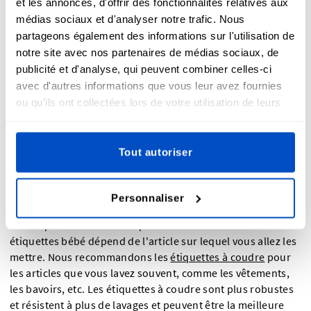
et les annonces, d'offrir des fonctionnalités relatives aux
sont rapides et faciles à ajouter aux articles de votre bébé. Il
médias sociaux et d'analyser notre trafic. Nous
vous suffit de prendre un fer à repasser et du papier
partageons également des informations sur l'utilisation de
sulfurisé et d'
appliquer l'étiquette au fer
à l'endroit où vous
notre site avec nos partenaires de médias sociaux, de
le souhaitez.
publicité et d'analyse, qui peuvent combiner celles-ci
avec d'autres informations que vous leur avez fournies
ou qu'ils ont collectées lors de votre utilisation de leurs
services.
Quel type d'étiquette bébé dois-je prendre ?
Tout autoriser
Personnaliser
Le type de méthode d'application que vous choisissez pour
vos étiquettes tissées lorsque vous commandez des
étiquettes bébé dépend de l'article sur lequel vous allez les
mettre. Nous recommandons les
étiquettes à coudre
pour
les articles que vous lavez souvent, comme les vêtements,
les bavoirs, etc. Les étiquettes à coudre sont plus robustes
et résistent à plus de lavages et peuvent être la meilleure