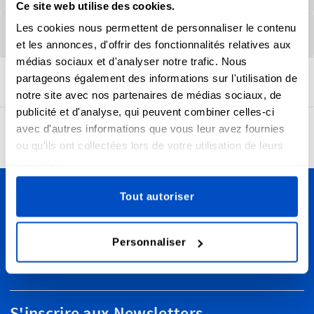
Ce site web utilise des cookies.
Les cookies nous permettent de personnaliser le contenu
Durabilité
et les annonces, d'offrir des fonctionnalités relatives aux
médias sociaux et d'analyser notre trafic. Nous
partageons également des informations sur l'utilisation de
notre site avec nos partenaires de médias sociaux, de
publicité et d'analyse, qui peuvent combiner celles-ci
avec d'autres informations que vous leur avez fournies
4,7
24942 avis
ou qu'ils ont collectées lors de votre utilisation de leurs
services.
Tout autoriser
Personnalisez vos créations
Nous livrons partout au Canada, de Vancouver à Toronto,
Personnaliser
en passant par Montréal et Ottawa et partout ailleurs, y
compris dans le monde entier!
S'inscrire aux Newsletters