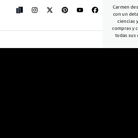
Carmen dest
con un deta
ciencias y
compras y c
todas sus 