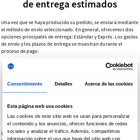
de entrega estimados
Una vez que se haya producido su pedido, se enviará mediante
el método de envío seleccionado. En general, ofrecemos dos
opciones principales de entrega: Estándar y Exprés. Los gastos
de envío y los plazos de entrega se muestran durante el
proceso de pago.
Método de
Velocidad
Seguimiento
Coste
envío
Consentimiento
Detalles
Acerca de las cookies
Envío
Económico, entrega
Sí
Bajo
estándar
más lenta
Esta página web usa cookies
Envío
Tarifa
Entrega más rápida
Sí
urgente
adicional
Las cookies de este sitio web se usan para personalizar
el contenido y los anuncios, ofrecer funciones de redes
sociales y analizar el tráfico. Además, compartimos
Los detalles de seguimiento se envían por correo electrónico
información sobre el uso que haga del sitio web con