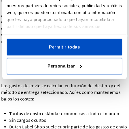
tan pronto como se envía su pedido.
nuestros partners de redes sociales, publicidad y análisis
web, quienes pueden combinarla con otra información
Al finalizar la compra, verás todos los métodos de envío
que les haya proporcionado o que hayan recopilado a
disponibles y las estimaciones exactas de entrega para tu
partir del uso que haya hecho de sus servicios.
dirección. El envío urgente puede ahorrarte unos días en el
tiempo de entrega, mientras que el envío estándar es la opción
más económica.
Permitir todas
Gastos de envío: asequibles y
transparentes
Personalizar
Los gastos de envío se calculan en función del destino y del
método de entrega seleccionado. Así es como mantenemos
bajos los costes:
Tarifas de envío estándar económicas a todo el mundo
Sin cargos ocultos
Dutch Label Shop suele cubrir parte de los gastos de envío