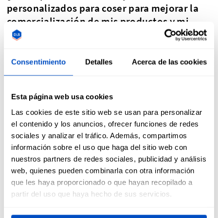
personalizados para coser para mejorar la
comercialización de mis productos y mi
marca?
Consentimiento
Detalles
Acerca de las cookies
Los parches cosidos personalizados son una forma versátil
y efectiva de mejorar la comercialización de tu marca.
Esta página web usa cookies
Personaliza tus parches para adaptarlos al estilo y la
Las cookies de este sitio web se usan para personalizar
temática de tu marca o artículo. También puedes añadir
el contenido y los anuncios, ofrecer funciones de redes
etiquetas personalizadas con nombre
o
etiquetas de talla
sociales y analizar el tráfico. Además, compartimos
para ropa
para un enfoque integral de tu marca.
información sobre el uso que haga del sitio web con
nuestros partners de redes sociales, publicidad y análisis
La personalización es el alma de los parches para coser.
web, quienes pueden combinarla con otra información
Adapta tus parches al estilo y la temática de tus prendas o
que les haya proporcionado o que hayan recopilado a
artículos, y añade un toque personal que marque la
partir del uso que haya hecho de sus servicios.
diferencia entre tu público objetivo. Utiliza los parches para
crear ediciones limitadas, generar entusiasmo y carácter de
urgencia entre tus clientes. Además, puedes ofrecer