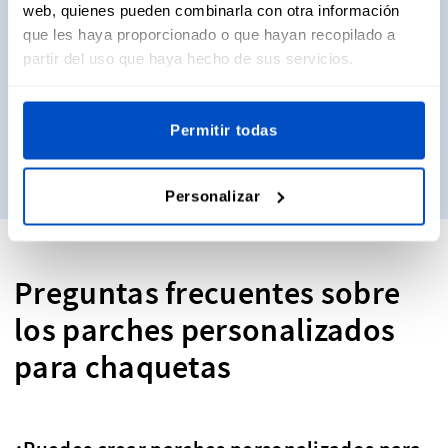
web, quienes pueden combinarla con otra información
que les haya proporcionado o que hayan recopilado a
¿Quieres ver y tocar físicamente las etiquetas antes de
partir del uso que haya hecho de sus servicios.
decidir qué etiquetas comprar? No te preocupes. ¡Pide tus
lotes de etiquetas de muestra y te las enviamos
directamente!
Permitir todas
Solicitar muestras
Personalizar
Preguntas frecuentes sobre
los parches personalizados
para chaquetas