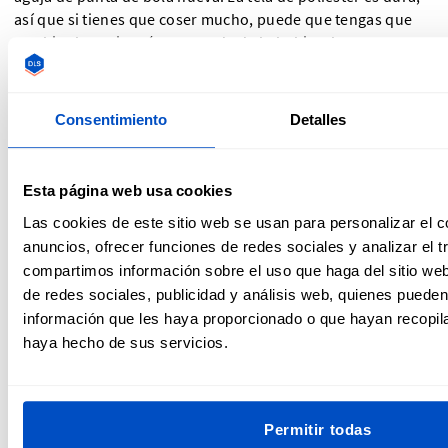
así que si tienes que coser mucho, puede que tengas que
cambiar la aguja más a menudo de lo habitual. Presta
atención a la calidad de las puntadas mientras coses. Si
detectas que se omiten puntadas o no son puntadas
limpias, puede que sea una señal de que necesitas cambiar
Consentimiento
Detalles
la aguja por otra nueva.
Lavado:
hoy en día, la mayoría de la felpa está hecha a
Esta página web usa cookies
partir de plásticos reciclados. Esto ayuda a reducir la
Las cookies de este sitio web se usan para personalizar el c
producción de plástico nuevo, pero incluso el poliéster
anuncios, ofrecer funciones de redes sociales y analizar el t
reciclado suelta microplásticos durante el proceso de
compartimos información sobre el uso que haga del sitio we
lavado. Lavar con agua a poca temperatura y con
de redes sociales, publicidad y análisis web, quienes puede
centrifugado suave puede ayudar. O puedes usar una bolsa
información que les haya proporcionado o que hayan recopila
de lavado como
Guppy Bag
para que estas microfibras no
haya hecho de sus servicios.
vayan al desagüe y terminen en los océanos. También
puedes añadir una
etiqueta de cuidado personalizada
a tus
artículos de felpa para no olvidarte de cómo lavarlos de
forma adecuada.
Permitir todas