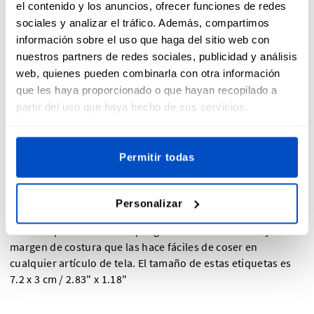
el contenido y los anuncios, ofrecer funciones de redes
sociales y analizar el tráfico. Además, compartimos
información sobre el uso que haga del sitio web con
nuestros partners de redes sociales, publicidad y análisis
web, quienes pueden combinarla con otra información
que les haya proporcionado o que hayan recopilado a
partir del uso que haya hecho de sus servicios.
Descripción general
Una serie de etiquetas "Made-In" diseñadas por Dutch
Permitir todas
Label Shop que les permite a los clientes saber de dónde
provienen sus artículos y proyectos. Ya sea por orgullo local
o necesidad regulatoria, nuestras etiquetas Made-In son
Personalizar
tan duraderas como hermosas.
Estas etiquetas tienen un pliegue central horizontal y un
margen de costura que las hace fáciles de coser en
cualquier artículo de tela. El tamaño de estas etiquetas es
7.2 x 3 cm / 2.83" x 1.18"