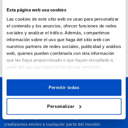
artículo.
Esta página web usa cookies
Asegúrese de que sus clientes, amigos o familiares siempre
Las cookies de este sitio web se usan para personalizar
tengan el tallaje más adecuado al darles a sus artículos una
el contenido y los anuncios, ofrecer funciones de redes
etiqueta de tamaño clara. El tamaño de estas etiquetas es 1
x 4 cm / 0.39" x 1.57"
sociales y analizar el tráfico. Además, compartimos
información sobre el uso que haga del sitio web con
nuestros partners de redes sociales, publicidad y análisis
web, quienes pueden combinarla con otra información
que les haya proporcionado o que hayan recopilado a
4,7
32.734 opiniones
partir del uso que haya hecho de sus servicios.
Permitir todas
Personalice sus creaciones
Dutch Label Shop realiza envíos a toda España, desde
Personalizar
Madrid hasta Barcelona, Sevilla, Valencia, Islas Canarias,
Baleares y cualquier otra zona de la península. De hecho,
¡realizamos envíos a cualquier parte del mundo!