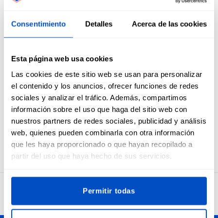
Descripción general
Consentimiento
Detalles
Acerca de las cookies
Etiquetas estándar industriales en blanco sobre negro de
XXS a XXL
Asegúrese de que sus clientes siempre obtengan el tallaje
Esta página web usa cookies
más adecuado, dando a sus artículos una etiqueta de talla
clara. Estas etiquetas de tamaño están diseñadas para
Las cookies de este sitio web se usan para personalizar
doblarse por la mitad y coserse en una costura. En muchos
el contenido y los anuncios, ofrecer funciones de redes
casos, los modistas primero los aplican a la etiqueta
sociales y analizar el tráfico. Además, compartimos
principal de la marca y luego colocan el conjunto de
información sobre el uso que haga del sitio web con
etiquetas en un artículo.
nuestros partners de redes sociales, publicidad y análisis
Etiquetas para tallas XXS, XS, S, M, L, XL o XXL. El tamaño de
web, quienes pueden combinarla con otra información
estas etiquetas es 1 x 4 cm / 0.39" x 1.57"
que les haya proporcionado o que hayan recopilado a
partir del uso que haya hecho de sus servicios.
Permitir todas
4,7
32.732 opiniones