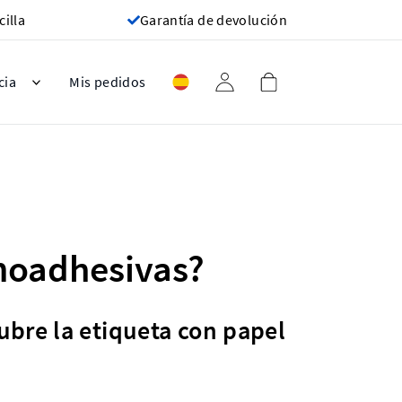
cilla
Garantía de devolución
cia
Mis pedidos
rmoadhesivas?
Cubre la etiqueta con papel