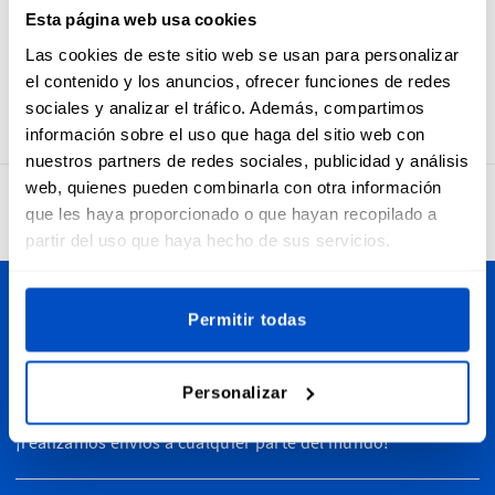
nuestras etiquetas Made In Austrialia, además de ser
Esta página web usa cookies
bonitas, también ofrecen gran durabilidad. La etiqueta
Las cookies de este sitio web se usan para personalizar
incluye pliegue central horizontal y un margen de costura
el contenido y los anuncios, ofrecer funciones de redes
para que pueda coserse a cualquier prenda sin problemas.
sociales y analizar el tráfico. Además, compartimos
información sobre el uso que haga del sitio web con
nuestros partners de redes sociales, publicidad y análisis
web, quienes pueden combinarla con otra información
4,7
32.731 opiniones
que les haya proporcionado o que hayan recopilado a
partir del uso que haya hecho de sus servicios.
Permitir todas
Personalice sus creaciones
Dutch Label Shop realiza envíos a toda España, desde
Madrid hasta Barcelona, Sevilla, Valencia, Islas Canarias,
Personalizar
Baleares y cualquier otra zona de la península. De hecho,
¡realizamos envíos a cualquier parte del mundo!