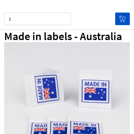
Cantidad
Made in labels - Australia
0,00 €
Precio por etiqueta
(¡Cuántas más etiquetas
pidas, más baratas te saldrán!)