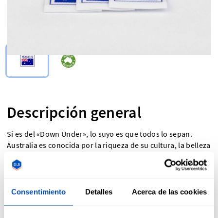
Select Type
Descripción general
Si es del «Down Under», lo suyo es que todos lo sepan.
Australia es conocida por la riqueza de su cultura, la belleza
de sus paisajes y sus fantásticas ciudades. Tanto si quieres
mostrar tu orgullo local como si necesitas cumplir con
ciertos requisitos legales, nuestras etiquetas Made in
Australia (Hecho en Australia) y nuestras etiquetas con la
Consentimiento
Detalles
Acerca de las cookies
bandera australiana son ideales para añadir un toque del
País de la Suerte a cualquier producto. Al ser tejidas,